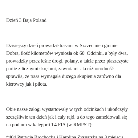
Dzień 3 Baja Poland
Dzisiejszy dzień prowadził trasami w Szczecinie i gminie
Dobra, ilość kilometrów wyniosła ok 60. Odcinki, a były dwa,
prowadziły przez leśne drogi, polany, a także przez piaszczyste
partie z licznymi skrętami, zawrotami - ta różnorodność
sprawiła, ze trasa wymagała dużego skupienia zarówno dla
kierowcy jak i pilota.
Obie nasze załogi wystartowały w tych odcinkach i ukończyły
szczęśliwie ten dzień jak i cały rajd, a do tego zameldowali się
na podium w kategorii T4 FIA (w RMPST):
#404 Patrycja Brochocka i Karolina Zysnarska na 3 miejscu,