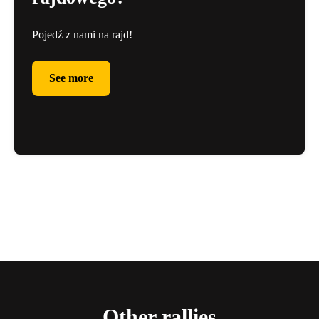
Pojedź z nami na rajd!
See more
See more
Other rallies