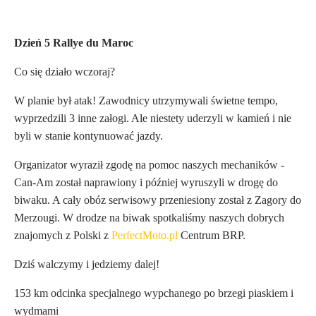
Dzień 5 Rallye du Maroc
Co się działo wczoraj?
W planie był atak! Zawodnicy utrzymywali świetne tempo,
wyprzedzili 3 inne załogi. Ale niestety uderzyli w kamień i nie
byli w stanie kontynuować jazdy.
Organizator wyraził zgodę na pomoc naszych mechaników -
Can-Am został naprawiony i później wyruszyli w drogę do
biwaku.
A cały obóz serwisowy przeniesiony został z Zagory do
Merzougi.
W drodze na biwak spotkaliśmy naszych dobrych
znajomych z Polski z
PerfectMoto.pl
Centrum BRP.
Dziś walczymy i jedziemy dalej!
153 km odcinka specjalnego wypchanego po brzegi piaskiem i
wydmami