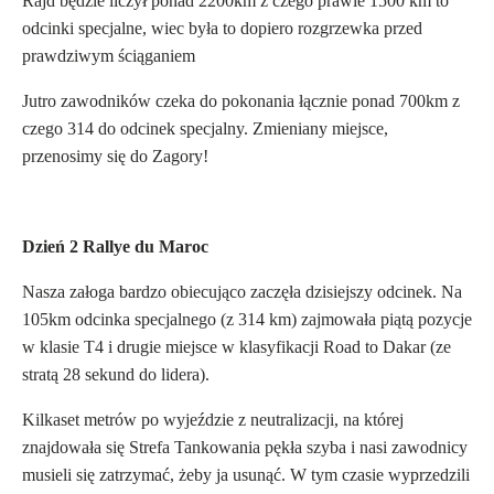
Rajd będzie liczył ponad 2200km z czego prawie 1500 km to
odcinki specjalne, wiec była to dopiero rozgrzewka przed
prawdziwym ściąganiem
Jutro zawodników czeka do pokonania łącznie ponad 700km z
czego 314 do odcinek specjalny. Zmieniany miejsce,
przenosimy się do Zagory!
Dzień 2 Rallye du Maroc
Nasza załoga bardzo obiecująco zaczęła dzisiejszy odcinek. Na
105km odcinka specjalnego (z 314 km) zajmowała piątą pozycje
w klasie T4 i drugie miejsce w klasyfikacji Road to Dakar (ze
stratą 28 sekund do lidera).
Kilkaset metrów po wyjeździe z neutralizacji, na której
znajdowała się Strefa Tankowania pękła szyba i nasi zawodnicy
musieli się zatrzymać, żeby ja usunąć. W tym czasie wyprzedzili